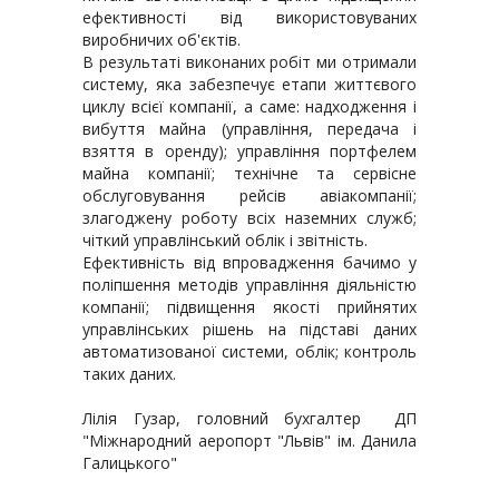
ефективності від використовуваних
виробничих об'єктів.
В результаті виконаних робіт ми отримали
систему, яка забезпечує етапи життєвого
циклу всієї компанії, а саме: надходження і
вибуття майна (управління, передача і
взяття в оренду); управління портфелем
майна компанії; технічне та сервісне
обслуговування рейсів авіакомпанії;
злагоджену роботу всіх наземних служб;
чіткий управлінський облік і звітність.
Ефективність від впровадження бачимо у
поліпшення методів управління діяльністю
компанії; підвищення якості прийнятих
управлінських рішень на підставі даних
автоматизованої системи, облік; контроль
таких даних.
Лілія Гузар, головний бухгалтер ДП
"Міжнародний аеропорт "Львів" ім. Данила
Галицького"