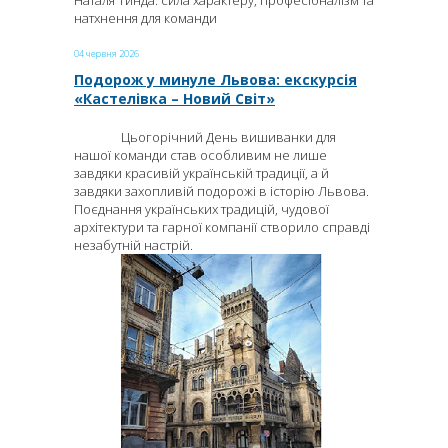
Наталя Тинда: сила характеру, професіоналізм та
натхнення для команди
04 червня 2026
Подорож у минуле Львова: екскурсія
«Кастелівка – Новий Світ»
Цьогорічний День вишиванки для
нашої команди став особливим не лише
завдяки красивій українській традиції, а й
завдяки захопливій подорожі в історію Львова.
Поєднання українських традицій, чудової
архітектури та гарної компанії створило справді
незабутній настрій.