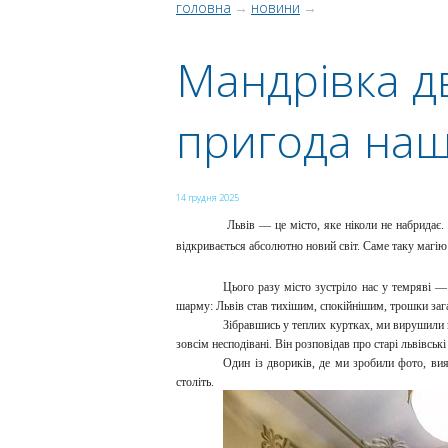
головна
→
новини
→
Мандрівка д
пригода наш
14 грудня 2025
Львів — це місто, яке ніколи не набридає. Здає
відкривається абсолютно новий світ. Саме таку магію
Цього разу місто зустріло нас у темряві — 
шарму: Львів став тихішим, спокійнішим, трошки за
Зібравшись у теплих куртках, ми вирушили к
зовсім несподівані. Він розповідав про старі львівськ
Один із двориків, де ми зробили фото, 
століть.