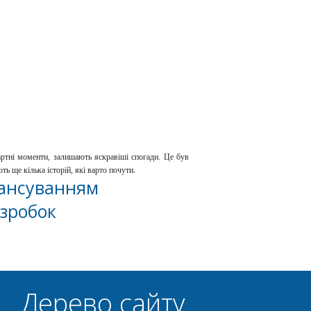
дартні моменти, залишають яскравіші спогади. Це
був
.
 ще кілька історій, які варто почути
лансуванням
озробок
Дерево сайту