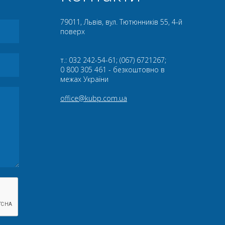
79011, Львів, вул. Тютюнників 55, 4-й
поверх
т.: 032 242-54-61; (067) 6721267;
0 800 305 461 - безкоштовно в
межах України
office@kubp.com.ua