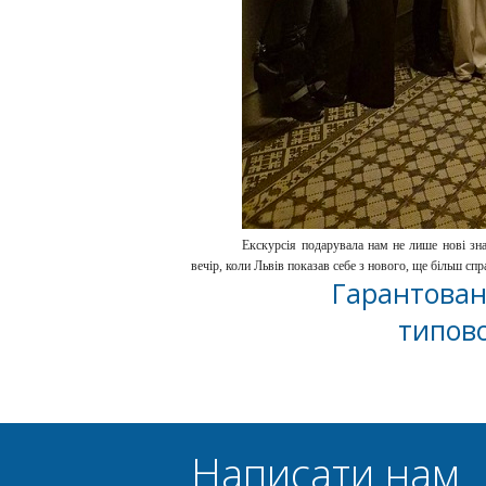
Екскурсія подарувала нам не лише нові зна
вечір, коли Львів показав себе з нового, ще більш сп
Гарантован
типово
Написати нам