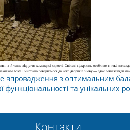
ння, а й тепле відчуття командної єдності.
Спільні відкриття, особливо в такі нестан
равжнього боку. І ми точно
повернемося до його двориків знову — адже вони завжди мають
е впровадження з оптимальним ба
ї функціональності та унікальних р
Контакти