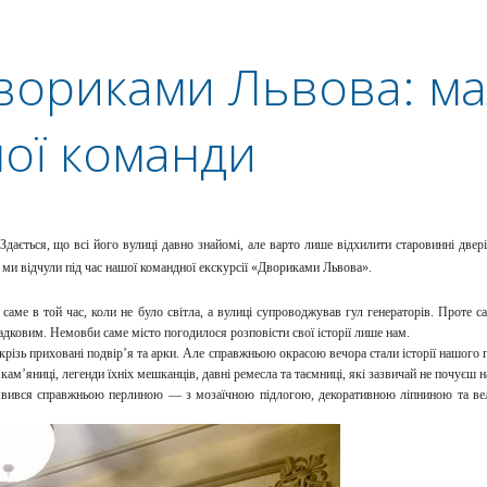
вориками Львова: м
ої команди
ться, що всі його вулиці давно знайомі,
але варто лише відхилити старовинні двер
 ми відчули під час нашої
командної екскурсії «Двориками Львова».
саме в той час, коли не було світла, а
вулиці супроводжував гул генераторів. Проте с
гадковим. Немовби саме
місто погодилося розповісти свої історії лише нам.
різь приховані подвір’я та арки. Але
справжньою окрасою вечора стали історії нашого г
і кам’яниці, легенди їхніх
мешканців, давні ремесла та таємниці, які зазвичай не почуєш 
виявився справжньою перлиною — з
мозаїчною підлогою, декоративною ліпниною та ве