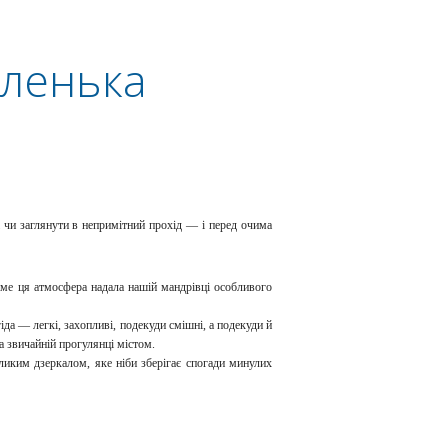
аленька
і чи заглянути в непримітний прохід — і перед
очима
аме ця атмосфера надала нашій мандрівці
особливого
іда — легкі, захопливі, подекуди смішні, а
подекуди й
на звичайній прогулянці
містом.
ликим дзеркалом, яке ніби зберігає
спогади минулих